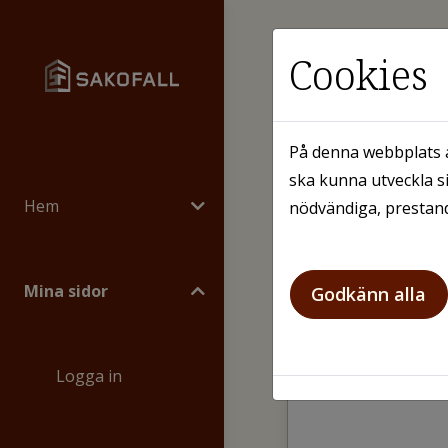
Cookies
Glömt lö
På denna webbplats a
ska kunna utveckla si
Återstä
Hem
nödvändiga, prestand
Person-/org
Mina sidor
Godkänn alla
Fältet Perso
Logga in