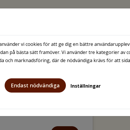
senord
nvänder vi cookies för att ge dig en bättre användaruppleve
dan på bästa sätt framöver. Vi använder tre kategorier av c
ll lösenord
a och marknadsföring, där de nödvändiga krävs för att sid
anisations-/intressentnummer
Endast nödvändiga
Inställningar
n-/organisations-/intressentnummer
är obligatoriskt.