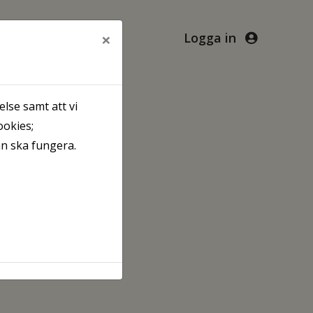
×
Logga in
lse samt att vi
ookies;
an ska fungera.