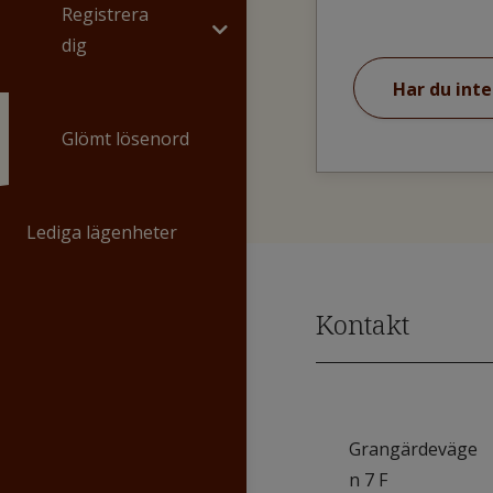
Registrera
dig
Har du inte
Glömt lösenord
Lediga lägenheter
Kontakt
Grangärdeväge
n 7 F