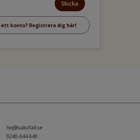
Skicka
 ett konto? Registrera dig här!
hej@sakofall.se
0240-644 640